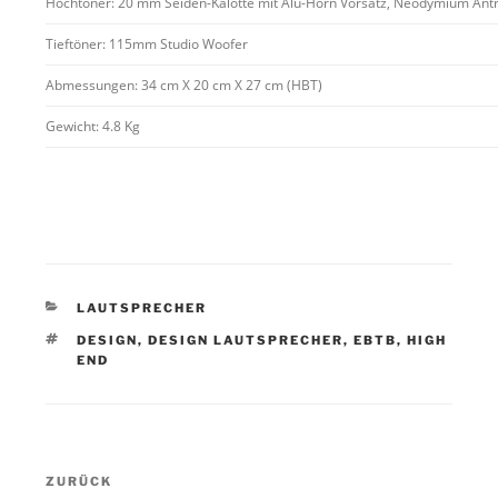
Hochtöner: 20 mm Seiden-Kalotte mit Alu-Horn Vorsatz, Neodymium Ant
Tieftöner: 115mm Studio Woofer
Abmessungen: 34 cm X 20 cm X 27 cm (HBT)
Gewicht: 4.8 Kg
KATEGORIEN
LAUTSPRECHER
SCHLAGWÖRTER
DESIGN
,
DESIGN LAUTSPRECHER
,
EBTB
,
HIGH
END
Beitragsnavigation
Vorheriger
ZURÜCK