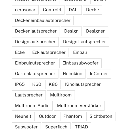
cerasonar
Control4
DALI
Decke
Deckeneinbaulautsprecher
Deckenlautsprecher
Design
Designer
Designlautsprecher
Design Lautsprecher
Ecke
Ecklautsprecher
Einbau
Einbaulautsprecher
Einbausubwoofer
Gartenlautsprecher
Heimkino
InCorner
IP65
K60
K80
Kinolautsprecher
Lautsprecher
Multiroom
Multiroom Audio
Multiroom Verstärker
Neuheit
Outdoor
Phantom
Sichtbeton
Subwoofer
Superflach
TRIAD