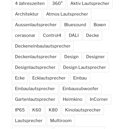
4 Jahreszeiten
360°
Aktiv Lautsprecher
Architektur
Atmos Lautsprecher
Aussenlautsprecher
Bluesound
Boxen
cerasonar
Control4
DALI
Decke
Deckeneinbaulautsprecher
Deckenlautsprecher
Design
Designer
Designlautsprecher
Design Lautsprecher
Ecke
Ecklautsprecher
Einbau
Einbaulautsprecher
Einbausubwoofer
Gartenlautsprecher
Heimkino
InCorner
IP65
K60
K80
Kinolautsprecher
Lautsprecher
Multiroom