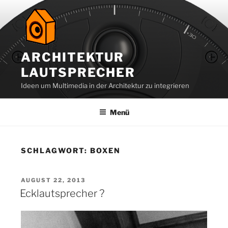
Zum
Inhalt
springen
ARCHITEKTUR
LAUTSPRECHER
Ideen um Multimedia in der Architektur zu integrieren
Menü
SCHLAGWORT:
BOXEN
VERÖFFENTLICHT
AUGUST 22, 2013
AM
Ecklautsprecher ?