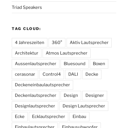
Triad Speakers
TAG CLOUD:
4 Jahreszeiten
360°
Aktiv Lautsprecher
Architektur
Atmos Lautsprecher
Aussenlautsprecher
Bluesound
Boxen
cerasonar
Control4
DALI
Decke
Deckeneinbaulautsprecher
Deckenlautsprecher
Design
Designer
Designlautsprecher
Design Lautsprecher
Ecke
Ecklautsprecher
Einbau
Einbaulautsprecher
Einbausubwoofer