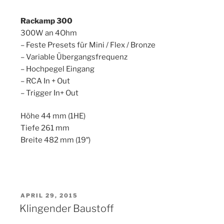
Rackamp 300
300W an 4Ohm
– Feste Presets für Mini / Flex / Bronze
– Variable Übergangsfrequenz
– Hochpegel Eingang
– RCA In + Out
– Trigger In+ Out
Höhe 44 mm (1HE)
Tiefe 261 mm
Breite 482 mm (19″)
VERÖFFENTLICHT
APRIL 29, 2015
AM
Klingender Baustoff