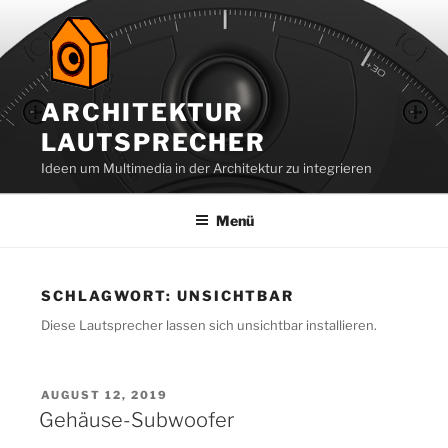
Zum
Inhalt
springen
ARCHITEKTUR
LAUTSPRECHER
Ideen um Multimedia in der Architektur zu integrieren
Menü
SCHLAGWORT:
UNSICHTBAR
Diese Lautsprecher lassen sich unsichtbar installieren.
VERÖFFENTLICHT
AUGUST 12, 2019
AM
Gehäuse-Subwoofer