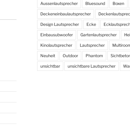
Aussenlautsprecher
Bluesound
Boxen
Deckeneinbaulautsprecher
Deckenlautspre
Design Lautsprecher
Ecke
Ecklautsprec
Einbausubwoofer
Gartenlautsprecher
He
Kinolautsprecher
Lautsprecher
Multiroo
Neuheit
Outdoor
Phantom
Sichtbeto
unsichtbar
unsichtbare Lautsprecher
Wan