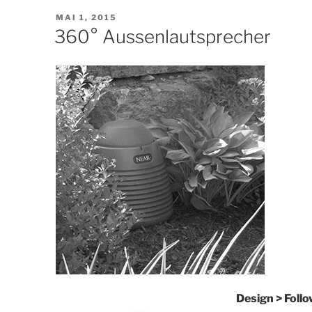
VERÖFFENTLICHT
MAI 1, 2015
AM
360° Aussenlautsprecher
Design > Foll