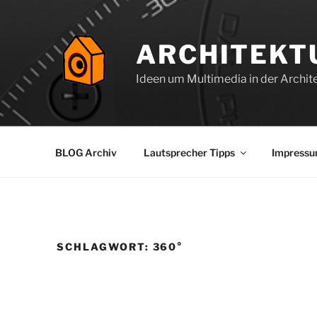
Zum
Inhalt
springen
ARCHITEKT
Ideen um Multimedia in der Archite
BLOG Archiv
Lautsprecher Tipps
Impress
SCHLAGWORT:
360°