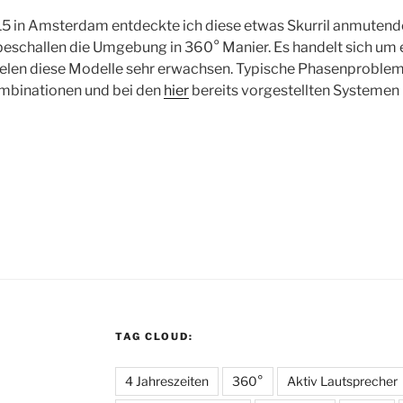
15 in Amsterdam entdeckte ich diese etwas Skurril anmutend
eschallen die Umgebung in 360° Manier. Es handelt sich um 
len diese Modelle sehr erwachsen. Typische Phasenprobleme w
binationen und bei den
hier
bereits vorgestellten Systemen 
TAG CLOUD:
4 Jahreszeiten
360°
Aktiv Lautsprecher