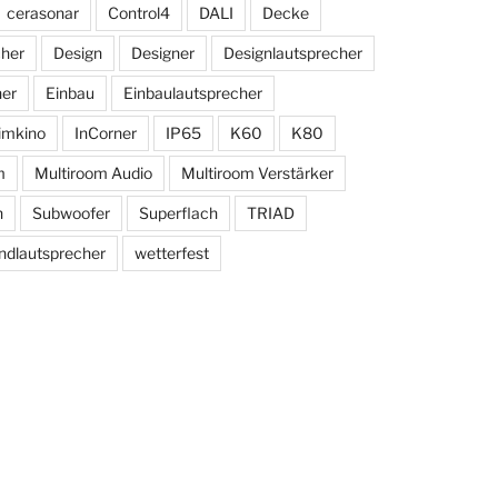
cerasonar
Control4
DALI
Decke
cher
Design
Designer
Designlautsprecher
her
Einbau
Einbaulautsprecher
imkino
InCorner
IP65
K60
K80
m
Multiroom Audio
Multiroom Verstärker
n
Subwoofer
Superflach
TRIAD
dlautsprecher
wetterfest