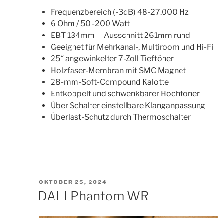
Frequenzbereich (-3dB) 48-27.000 Hz
6 Ohm / 50 -200 Watt
EBT 134mm – Ausschnitt 261mm rund
Geeignet für Mehrkanal-, Multiroom und Hi-Fi
25° angewinkelter 7-Zoll Tieftöner
Holzfaser-Membran mit SMC Magnet
28-mm-Soft-Compound Kalotte
Entkoppelt und schwenkbarer Hochtöner
Über Schalter einstellbare Klanganpassung
Überlast-Schutz durch Thermoschalter
VERÖFFENTLICHT
OKTOBER 25, 2024
AM
DALI Phantom WR