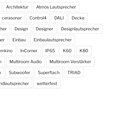
Architektur
Atmos Lautsprecher
cerasonar
Control4
DALI
Decke
cher
Design
Designer
Designlautsprecher
her
Einbau
Einbaulautsprecher
imkino
InCorner
IP65
K60
K80
m
Multiroom Audio
Multiroom Verstärker
n
Subwoofer
Superflach
TRIAD
dlautsprecher
wetterfest