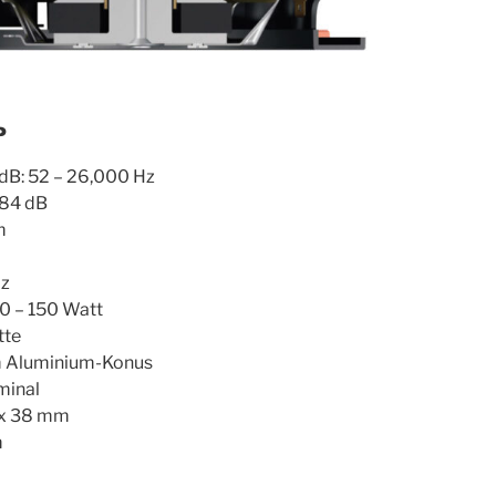
P
 dB: 52 – 26,000 Hz
 84 dB
m
Hz
40 – 150 Watt
tte
mm Aluminium-Konus
minal
 x 38 mm
m