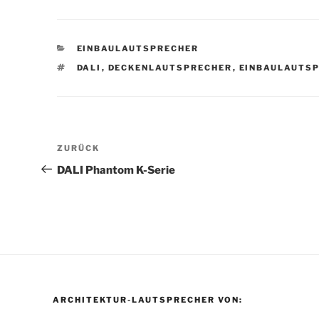
KATEGORIEN
EINBAULAUTSPRECHER
SCHLAGWÖRTER
DALI
,
DECKENLAUTSPRECHER
,
EINBAULAUTS
Beitragsnavigation
Vorheriger
ZURÜCK
Beitrag
DALI Phantom K-Serie
ARCHITEKTUR-LAUTSPRECHER VON: