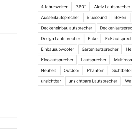
4 Jahreszeiten
360°
Aktiv Lautsprecher
Aussenlautsprecher
Bluesound
Boxen
Deckeneinbaulautsprecher
Deckenlautspre
Design Lautsprecher
Ecke
Ecklautsprec
Einbausubwoofer
Gartenlautsprecher
He
Kinolautsprecher
Lautsprecher
Multiroo
Neuheit
Outdoor
Phantom
Sichtbeto
unsichtbar
unsichtbare Lautsprecher
Wan