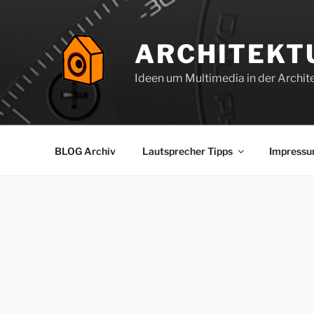
Zum
Inhalt
springen
ARCHITEKT
Ideen um Multimedia in der Archite
BLOG Archiv
Lautsprecher Tipps
Impress