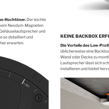
me-Hochtöner.
Der leichte
arkem Neodym-Magneten
n Gehäuselautsprecher und
KEINE BACKBOX ERF
 so detailliert und
cher erwarten.
Die Vorteile des Low-Prof
üblicherweise eine Backbox 
Wand oder Decke zu montie
Lautsprecher lässt sich sc
installieren und bietet he