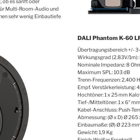
 ob es sanft oder
 für Multi-Room-Audio und
enen sehr wenig Einbautiefe
DALI Phantom K-60 L
Übertragungsbereich +/- 3
Wirkungsgrad (2.83V/1m):
Nominale Impedanz: 8 Oh
Maximum SPL: 103 dB
Trenn-Frequenzen: 2,400 
Empf. Verstärkerleistung: 
Hochtöner: 1 x 25 mm Kalo
Tief-/Mitteltöner: 1 x 6″ 
Kabel-Anschluss: Push-Ter
Abmessung: (Ø x D) Ø 265
Einbaumaße: (Ø) Ø 223 m
Gewicht: 1,9 Kg
Finish: Weißer Frontgrill