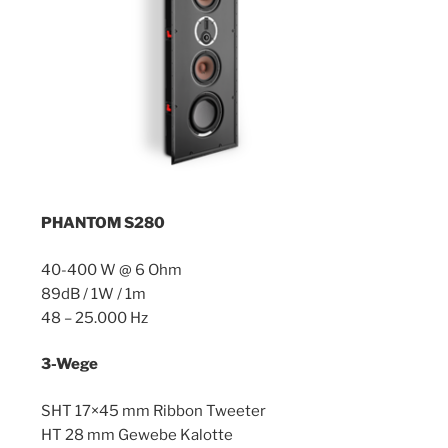
PHANTOM S28
0
40-400 W @ 6 Ohm
89dB / 1W / 1m
48 – 25.000 Hz
3-Wege
SHT 17×45 mm Ribbon Tweeter
HT 28 mm Gewebe Kalotte