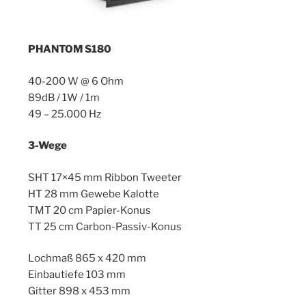
PHANTOM S180
40-200 W @ 6 Ohm
89dB / 1W / 1m
49 – 25.000 Hz
3-Wege
SHT 17×45 mm Ribbon Tweeter
HT 28 mm Gewebe Kalotte
TMT 20 cm Papier-Konus
TT 25 cm Carbon-Passiv-Konus
Lochmaß 865 x 420 mm
Einbautiefe 103 mm
Gitter 898 x 453 mm