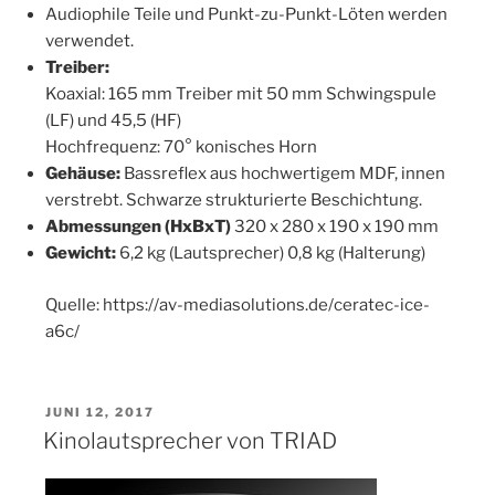
Audiophile Teile und Punkt-zu-Punkt-Löten werden
verwendet.
Treiber:
Koaxial: 165 mm Treiber mit 50 mm Schwingspule
(LF) und 45,5 (HF)
Hochfrequenz: 70° konisches Horn
Gehäuse:
Bassreflex aus hochwertigem MDF, innen
verstrebt. Schwarze strukturierte Beschichtung.
Abmessungen (HxBxT)
320 x 280 x 190 x 190 mm
Gewicht:
6,2 kg (Lautsprecher) 0,8 kg (Halterung)
Quelle: https://av-mediasolutions.de/ceratec-ice-
a6c/
VERÖFFENTLICHT
JUNI 12, 2017
AM
Kinolautsprecher von TRIAD