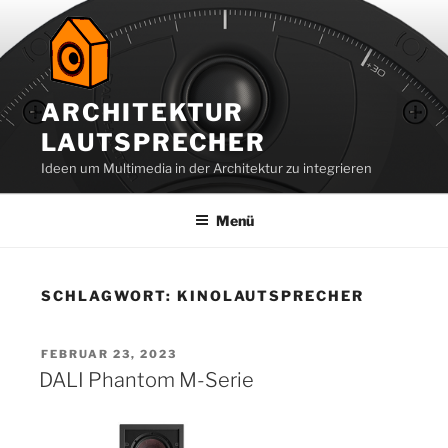
Zum
Inhalt
springen
ARCHITEKTUR
LAUTSPRECHER
Ideen um Multimedia in der Architektur zu integrieren
Menü
SCHLAGWORT:
KINOLAUTSPRECHER
VERÖFFENTLICHT
FEBRUAR 23, 2023
AM
DALI Phantom M-Serie