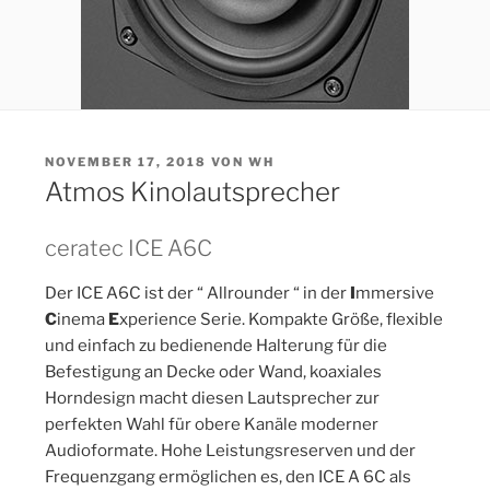
VERÖFFENTLICHT
NOVEMBER 17, 2018
VON
WH
AM
Atmos Kinolautsprecher
ceratec ICE A6C
Der ICE A6C ist der “ Allrounder “ in der
I
mmersive
C
inema
E
xperience Serie. Kompakte Größe, flexible
und einfach zu bedienende Halterung für die
Befestigung an Decke oder Wand, koaxiales
Horndesign macht diesen Lautsprecher zur
perfekten Wahl für obere Kanäle moderner
Audioformate. Hohe Leistungsreserven und der
Frequenzgang ermöglichen es, den ICE A 6C als