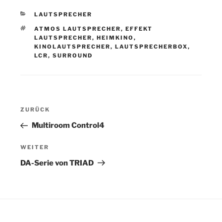
KATEGORIEN
LAUTSPRECHER
SCHLAGWÖRTER
ATMOS LAUTSPRECHER
,
EFFEKT
LAUTSPRECHER
,
HEIMKINO
,
KINOLAUTSPRECHER
,
LAUTSPRECHERBOX
,
LCR
,
SURROUND
Beitragsnavigation
Vorheriger
ZURÜCK
Beitrag
Multiroom Control4
Nächster
WEITER
Beitrag
DA-Serie von TRIAD