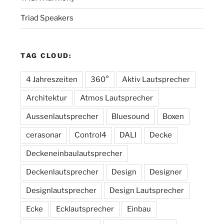
Triad Speakers
TAG CLOUD:
4 Jahreszeiten
360°
Aktiv Lautsprecher
Architektur
Atmos Lautsprecher
Aussenlautsprecher
Bluesound
Boxen
cerasonar
Control4
DALI
Decke
Deckeneinbaulautsprecher
Deckenlautsprecher
Design
Designer
Designlautsprecher
Design Lautsprecher
Ecke
Ecklautsprecher
Einbau