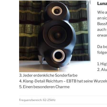
Luna
Wie a
an si
Bassf
auch 
erwar
Da be
folge
1. Hi
2. Al
3. Jeder erdenkliche Sonderfarbe
4. Klang-Detail Reichtum – EBTB hat seine Wurzel
5. Einen besonderen Charme
Frequenzbereich: 62-25kHz