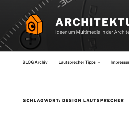
Zum
Inhalt
springen
ARCHITEKT
Ideen um Multimedia in der Archite
BLOG Archiv
Lautsprecher Tipps
Impress
SCHLAGWORT:
DESIGN LAUTSPRECHER