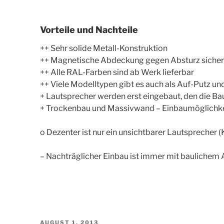
Vorteile und Nachteile
++ Sehr solide Metall-Konstruktion
++ Magnetische Abdeckung gegen Absturz siche
++ Alle RAL-Farben sind ab Werk lieferbar
++ Viele Modelltypen gibt es auch als Auf-Putz u
+ Lautsprecher werden erst eingebaut, den die Baus
+ Trockenbau und Massivwand – Einbaumöglichke
o Dezenter ist nur ein unsichtbarer Lautsprecher (
– Nachträglicher Einbau ist immer mit bauliche
VERÖFFENTLICHT
AUGUST 1, 2013