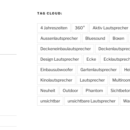
TAG CLOUD:
4 Jahreszeiten
360°
Aktiv Lautsprecher
Aussenlautsprecher
Bluesound
Boxen
Deckeneinbaulautsprecher
Deckenlautspre
Design Lautsprecher
Ecke
Ecklautsprec
Einbausubwoofer
Gartenlautsprecher
He
Kinolautsprecher
Lautsprecher
Multiroo
Neuheit
Outdoor
Phantom
Sichtbeto
unsichtbar
unsichtbare Lautsprecher
Wan