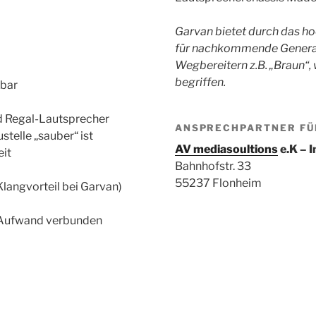
Garvan bietet durch das ho
für nachkommende Generat
Wegbereitern z.B. „Braun“, 
begriffen.
rbar
nd Regal-Lautsprecher
ANSPRECHPARTNER FÜR
telle „sauber“ ist
AV media
soultions
e.K – 
it
Bahnhofstr. 33
55237 Flonheim
Klangvorteil bei Garvan)
m Aufwand verbunden