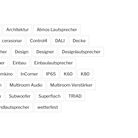
Architektur
Atmos Lautsprecher
cerasonar
Control4
DALI
Decke
cher
Design
Designer
Designlautsprecher
her
Einbau
Einbaulautsprecher
imkino
InCorner
IP65
K60
K80
m
Multiroom Audio
Multiroom Verstärker
n
Subwoofer
Superflach
TRIAD
dlautsprecher
wetterfest