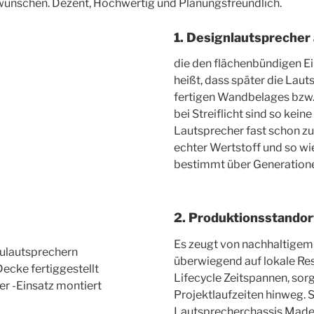
wünschen. Dezent, Hochwertig und Planungsfreundlich.
1. Designlautsprecher 
die den flächenbündigen E
heißt, dass später die Lau
fertigen Wandbelages bzw. p
bei Streiflicht sind so kei
Lautsprecher fast schon zu
echter Wertstoff und so wie
bestimmt über Generatione
2. Produktionsstandort
Es zeugt von nachhaltigem 
aulautsprechern
überwiegend auf lokale Res
ecke fertiggestellt
Lifecycle Zeitspannen, sor
er -Einsatz montiert
Projektlaufzeiten hinweg. So
Lautsprecherchassis Made i