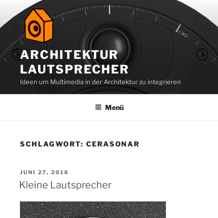
Zum
Inhalt
springen
ARCHITEKTUR
LAUTSPRECHER
Ideen um Multimedia in der Architektur zu integrieren
Menü
SCHLAGWORT:
CERASONAR
VERÖFFENTLICHT
JUNI 27, 2016
AM
Kleine Lautsprecher