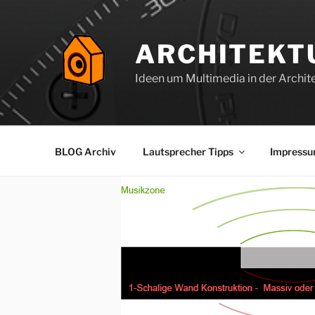
Zum
Inhalt
springen
ARCHITEKT
Ideen um Multimedia in der Archite
BLOG Archiv
Lautsprecher Tipps
Impress