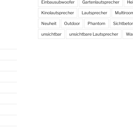
Einbausubwoofer
Gartenlautsprecher
He
Kinolautsprecher
Lautsprecher
Multiroo
Neuheit
Outdoor
Phantom
Sichtbeto
unsichtbar
unsichtbare Lautsprecher
Wan