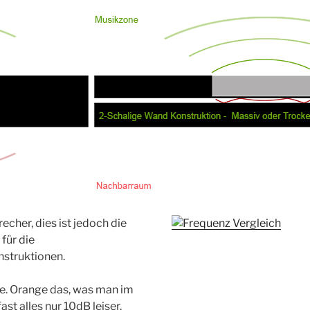
her, dies ist jedoch die
für die
nstruktionen.
ne. Orange das, was man im
t alles nur 10dB leiser.