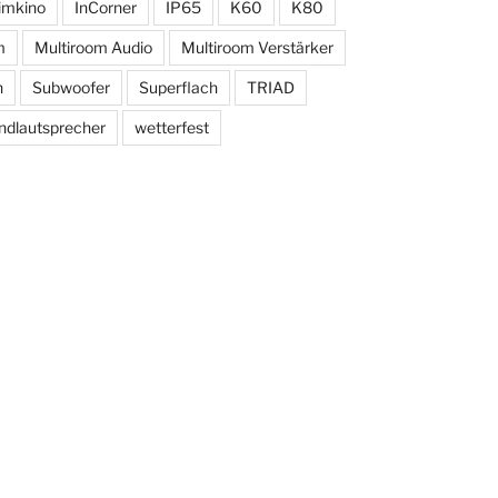
imkino
InCorner
IP65
K60
K80
m
Multiroom Audio
Multiroom Verstärker
n
Subwoofer
Superflach
TRIAD
dlautsprecher
wetterfest