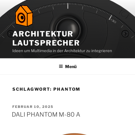
Zum
Inhalt
springen
ARCHITEKTUR
LAUTSPRECHER
Ideen um Multimedia in der Architektur zu integrieren
Menü
SCHLAGWORT:
PHANTOM
VERÖFFENTLICHT
FEBRUAR 10, 2025
AM
DALI PHANTOM M-80 A