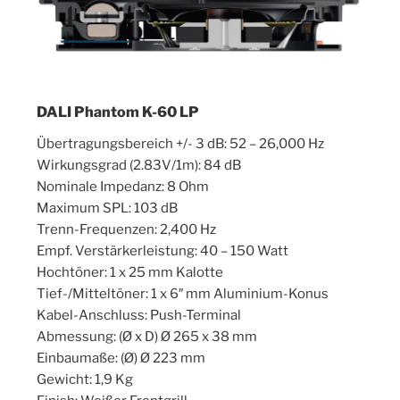
DALI Phantom K-60 LP
Übertragungsbereich +/- 3 dB: 52 – 26,000 Hz
Wirkungsgrad (2.83V/1m): 84 dB
Nominale Impedanz: 8 Ohm
Maximum SPL: 103 dB
Trenn-Frequenzen: 2,400 Hz
Empf. Verstärkerleistung: 40 – 150 Watt
Hochtöner: 1 x 25 mm Kalotte
Tief-/Mitteltöner: 1 x 6″ mm Aluminium-Konus
Kabel-Anschluss: Push-Terminal
Abmessung: (Ø x D) Ø 265 x 38 mm
Einbaumaße: (Ø) Ø 223 mm
Gewicht: 1,9 Kg