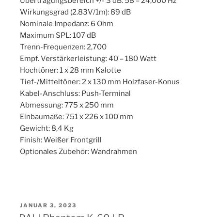
Übertragungsbereich +/- 3 dB: 58 – 24,000 Hz
Wirkungsgrad (2.83V/1m): 89 dB
Nominale Impedanz: 6 Ohm
Maximum SPL: 107 dB
Trenn-Frequenzen: 2,700
Empf. Verstärkerleistung: 40 – 180 Watt
Hochtöner: 1 x 28 mm Kalotte
Tief-/Mitteltöner: 2 x 130 mm Holzfaser-Konus
Kabel-Anschluss: Push-Terminal
Abmessung: 775 x 250 mm
Einbaumaße: 751 x 226 x 100 mm
Gewicht: 8,4 Kg
Finish: Weißer Frontgrill
Optionales Zubehör: Wandrahmen
VERÖFFENTLICHT
JANUAR 3, 2023
AM