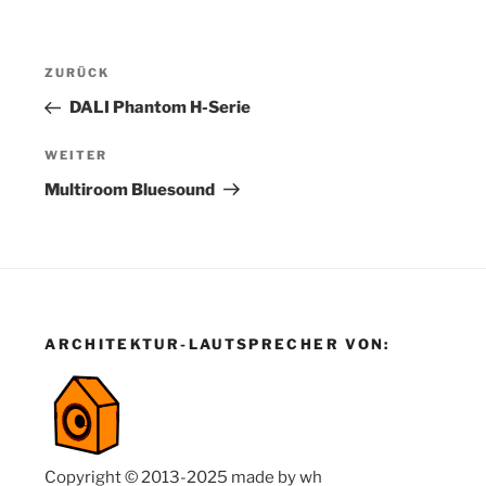
Beitragsnavigation
Vorheriger
ZURÜCK
Beitrag
DALI Phantom H-Serie
Nächster
WEITER
Beitrag
Multiroom Bluesound
ARCHITEKTUR-LAUTSPRECHER VON:
Copyright © 2013-2025 made by wh