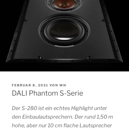
VERÖFFENTLICHT
FEBRUAR 8, 2021
VON
WH
AM
DALI Phantom S-Serie
Der S-280 ist ein echtes Highlight unter
den Einbaulautsprechern. Der rund 1,50 m
hohe, aber nur 10 cm flache Lautsprecher