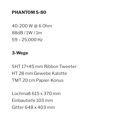
PHANTOM S-80
40-200 W @ 6 Ohm
88dB / 1W / 1m
59 – 25.000 Hz
3-Wege
SHT 17×45 mm Ribbon Tweeter
HT 28 mm Gewebe Kalotte
TMT 20 cm Papier-Konus
Lochmaß 615 x 370 mm
Einbautiefe 103 mm
Gitter 648 x 403 mm