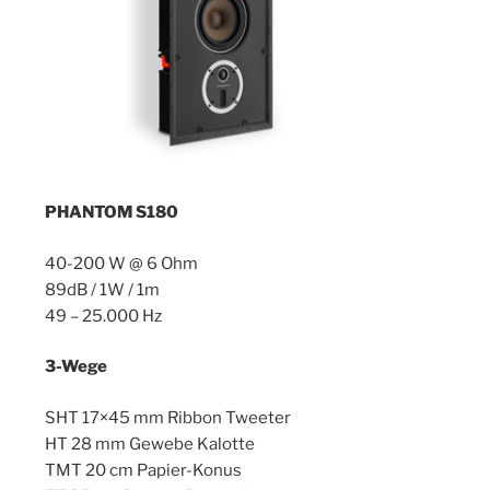
PHANTOM S180
40-200 W @ 6 Ohm
89dB / 1W / 1m
49 – 25.000 Hz
3-Wege
SHT 17×45 mm Ribbon Tweeter
HT 28 mm Gewebe Kalotte
TMT 20 cm Papier-Konus