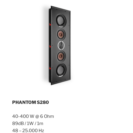
PHANTOM S28
0
40-400 W @ 6 Ohm
89dB / 1W / 1m
48 – 25.000 Hz