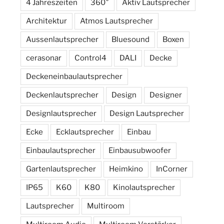
4 Jahreszeiten
360°
Aktiv Lautsprecher
Architektur
Atmos Lautsprecher
Aussenlautsprecher
Bluesound
Boxen
cerasonar
Control4
DALI
Decke
Deckeneinbaulautsprecher
Deckenlautsprecher
Design
Designer
Designlautsprecher
Design Lautsprecher
Ecke
Ecklautsprecher
Einbau
Einbaulautsprecher
Einbausubwoofer
Gartenlautsprecher
Heimkino
InCorner
IP65
K60
K80
Kinolautsprecher
Lautsprecher
Multiroom