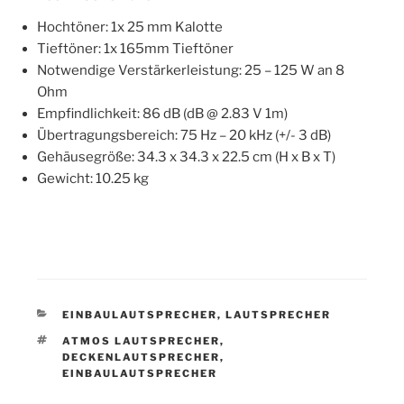
Hochtöner: 1x 25 mm Kalotte
Tieftöner: 1x 165mm Tieftöner
Notwendige Verstärkerleistung: 25 – 125 W an 8
Ohm
Empfindlichkeit: 86 dB (dB @ 2.83 V 1m)
Übertragungsbereich: 75 Hz – 20 kHz (+/- 3 dB)
Gehäusegröße: 34.3 x 34.3 x 22.5 cm (H x B x T)
Gewicht: 10.25 kg
KATEGORIEN
EINBAULAUTSPRECHER
,
LAUTSPRECHER
SCHLAGWÖRTER
ATMOS LAUTSPRECHER
,
DECKENLAUTSPRECHER
,
EINBAULAUTSPRECHER