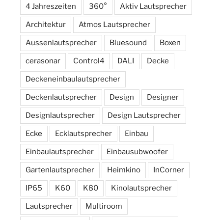
4 Jahreszeiten
360°
Aktiv Lautsprecher
Architektur
Atmos Lautsprecher
Aussenlautsprecher
Bluesound
Boxen
cerasonar
Control4
DALI
Decke
Deckeneinbaulautsprecher
Deckenlautsprecher
Design
Designer
Designlautsprecher
Design Lautsprecher
Ecke
Ecklautsprecher
Einbau
Einbaulautsprecher
Einbausubwoofer
Gartenlautsprecher
Heimkino
InCorner
IP65
K60
K80
Kinolautsprecher
Lautsprecher
Multiroom