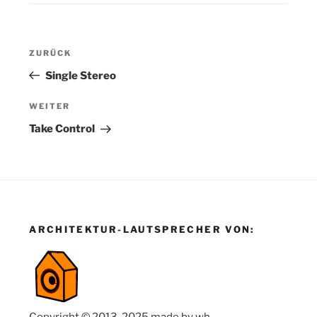
Beitragsnavigation
Vorheriger
ZURÜCK
Beitrag
Single Stereo
Nächster
WEITER
Beitrag
Take Control
ARCHITEKTUR-LAUTSPRECHER VON:
Copyright © 2013-2025 made by wh