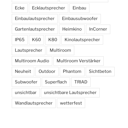
Ecke
Ecklautsprecher
Einbau
Einbaulautsprecher
Einbausubwoofer
Gartenlautsprecher
Heimkino
InCorner
IP65
K60
K80
Kinolautsprecher
Lautsprecher
Multiroom
Multiroom Audio
Multiroom Verstärker
Neuheit
Outdoor
Phantom
Sichtbeton
Subwoofer
Superflach
TRIAD
unsichtbar
unsichtbare Lautsprecher
Wandlautsprecher
wetterfest