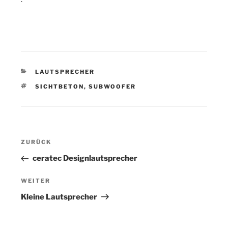
KATEGORIEN
LAUTSPRECHER
SCHLAGWÖRTER
SICHTBETON
,
SUBWOOFER
Beitragsnavigation
Vorheriger
ZURÜCK
Beitrag
ceratec Designlautsprecher
Nächster
WEITER
Beitrag
Kleine Lautsprecher