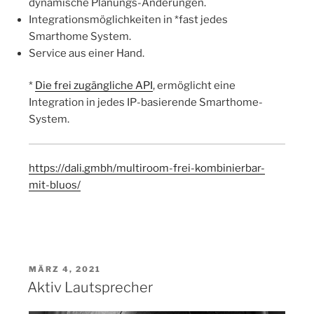
dynamische Planungs-Änderungen.
Integrationsmöglichkeiten in *fast jedes
Smarthome System.
Service aus einer Hand.
*
Die frei zugängliche API
, ermöglicht eine
Integration in jedes IP-basierende Smarthome-
System.
https://dali.gmbh/multiroom-frei-kombinierbar-
mit-bluos/
VERÖFFENTLICHT
MÄRZ 4, 2021
AM
Aktiv Lautsprecher