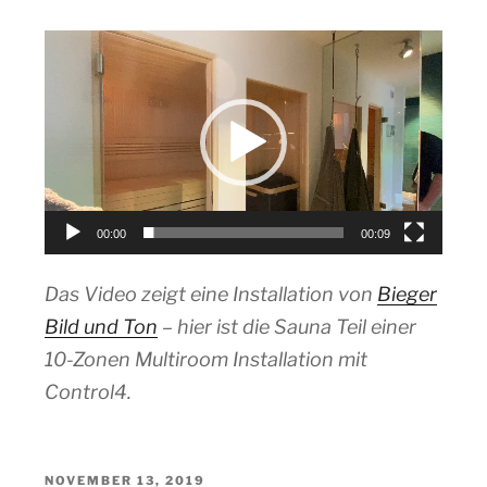
Video-
Player
00:00
00:09
Das Video zeigt eine Installation von
Bieger
Bild und Ton
– hier ist die Sauna Teil einer
10-Zonen Multiroom Installation mit
Control4.
VERÖFFENTLICHT
NOVEMBER 13, 2019