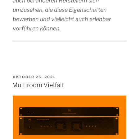
auch bei anderen Herstellern sich
umzusehen, die diese Eigenschaften
bewerben und vielleicht auch erlebbar
vorführen können.
VERÖFFENTLICHT
OKTOBER 25, 2021
AM
Multiroom Vielfalt