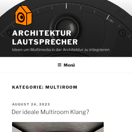
Zum
Inhalt
springen
ARCHITEKTUR
LAUTSPRECHER
Ideen um Multimedia in der Architektur zu integrieren
Menü
KATEGORIE:
MULTIROOM
VERÖFFENTLICHT
AUGUST 24, 2023
AM
Der ideale Multiroom Klang?